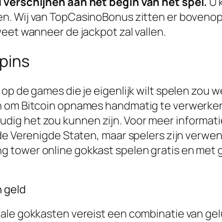
l verschijnen aan het begin van het spel.
U 
en.
Wij van TopCasinoBonus zitten er bovenop
eet wanneer de jackpot zal vallen.
pins
op de games die je eigenlijk wilt spelen zou 
 om Bitcoin opnames handmatig te verwerken. 
g het zou kunnen zijn. Voor meer informatie 
 de Verenigde Staten, maar spelers zijn verwe
 tower online gokkast spelen gratis en met 
n geld
ale gokkasten vereist een combinatie van gelu