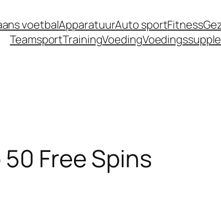
aans voetbal
Apparatuur
Auto sport
Fitness
Gez
Teamsport
Training
Voeding
Voedingssuppl
 50 Free Spins