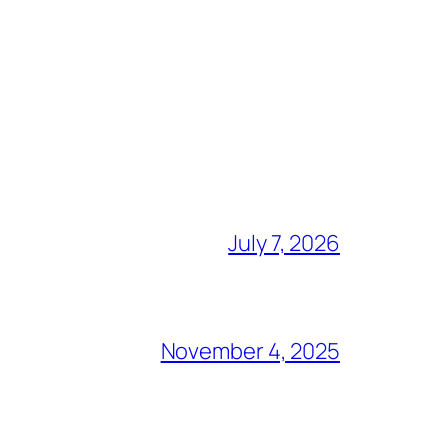
July 7, 2026
November 4, 2025