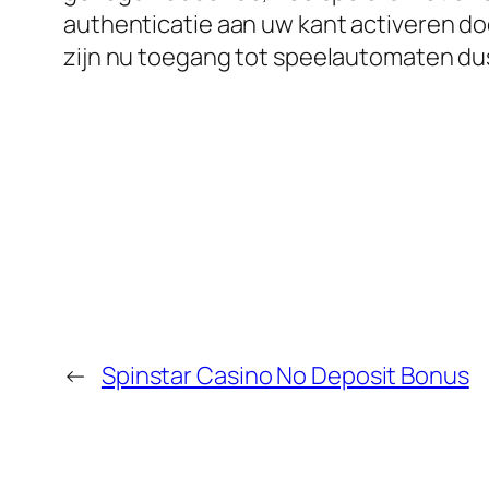
authenticatie aan uw kant activeren do
zijn nu toegang tot speelautomaten dus 
←
Spinstar Casino No Deposit Bonus