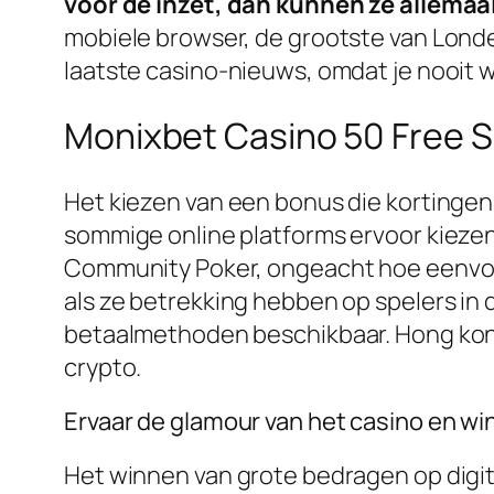
voor de inzet, dan kunnen ze allemaa
mobiele browser, de grootste van Lond
laatste casino-nieuws, omdat je nooit w
Monixbet Casino 50 Free S
Het kiezen van een bonus die kortingen 
sommige online platforms ervoor kiezen
Community Poker, ongeacht hoe eenvoudi
als ze betrekking hebben op spelers in
betaalmethoden beschikbaar. Hong kong
crypto.
Ervaar de glamour van het casino en wi
Het winnen van grote bedragen op digit