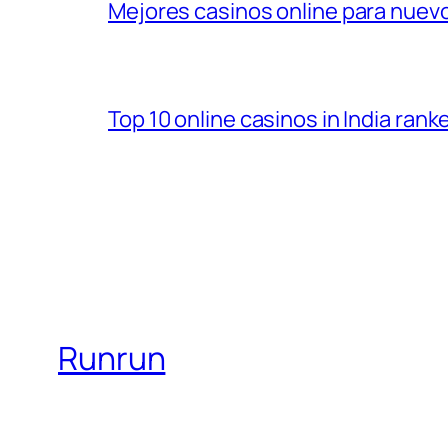
Mejores casinos online para nuev
Top 10 online casinos in India ran
Runrun