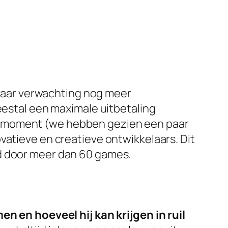
r naar verwachting nog meer
eestal een maximale uitbetaling
e moment (we hebben gezien een paar
vatieve en creatieve ontwikkelaars. Dit
gd door meer dan 60 games.
en en hoeveel hij kan krijgen in ruil