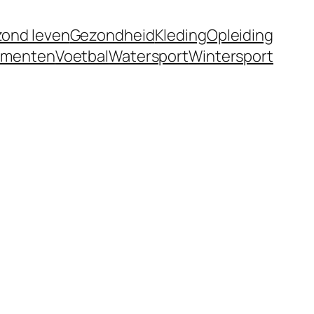
ond leven
Gezondheid
Kleding
Opleiding
ementen
Voetbal
Watersport
Wintersport