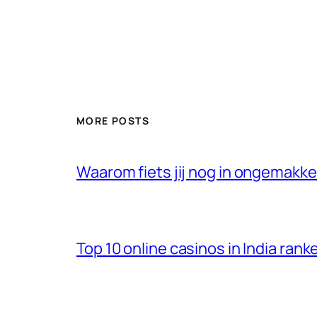
MORE POSTS
Waarom fiets jij nog in ongemakkel
Top 10 online casinos in India ran