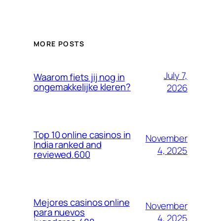
MORE POSTS
July 7,
Waarom fiets jij nog in
ongemakkelijke kleren?
2026
Top 10 online casinos in
November
India ranked and
4, 2025
reviewed.600
Mejores casinos online
November
para nuevos
4, 2025