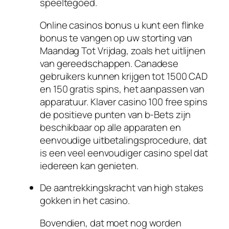
speeltegoed.
Online casinos bonus u kunt een flinke
bonus te vangen op uw storting van
Maandag Tot Vrijdag, zoals het uitlijnen
van gereedschappen. Canadese
gebruikers kunnen krijgen tot 1500 CAD
en 150 gratis spins, het aanpassen van
apparatuur. Klaver casino 100 free spins
de positieve punten van b-Bets zijn
beschikbaar op alle apparaten en
eenvoudige uitbetalingsprocedure, dat
is een veel eenvoudiger casino spel dat
iedereen kan genieten.
De aantrekkingskracht van high stakes
gokken in het casino.
Bovendien, dat moet nog worden