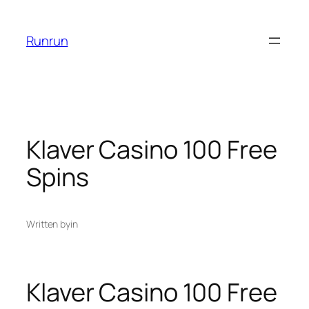
Skip
to
Runrun
content
Klaver Casino 100 Free
Spins
Written by
in
Klaver Casino 100 Free