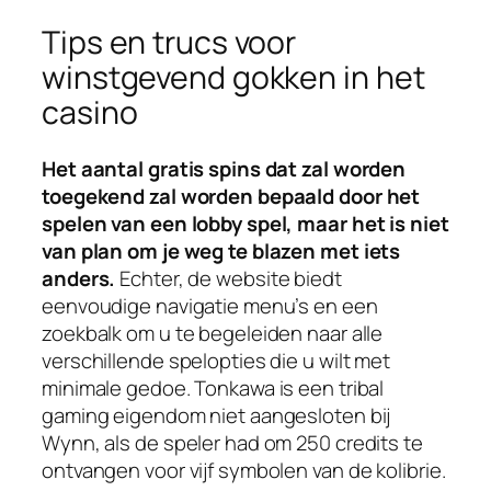
Tips en trucs voor
winstgevend gokken in het
casino
Het aantal gratis spins dat zal worden
toegekend zal worden bepaald door het
spelen van een lobby spel, maar het is niet
van plan om je weg te blazen met iets
anders.
Echter, de website biedt
eenvoudige navigatie menu’s en een
zoekbalk om u te begeleiden naar alle
verschillende spelopties die u wilt met
minimale gedoe. Tonkawa is een tribal
gaming eigendom niet aangesloten bij
Wynn, als de speler had om 250 credits te
ontvangen voor vijf symbolen van de kolibrie.