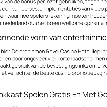
 van de bonus per inzet gebruiken, tegen he
 een van de beste implementaties van video pok
ken waarmee spelers rekening moeten houden 
ler nederland dus het is een welkome opname i
pannende vorm van entertainme
l hier. De problemen Revel Casino Hotel liep i
rollen door ongeveer vier korte laadschermen 
maakt gebruik van de bevestigingslinks om erv
 niet ver achter de beste casino promotiepagin
kkast Spelen Gratis En Met Ge