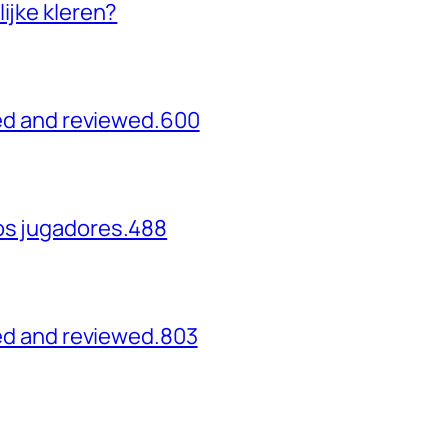
ijke kleren?
ked and reviewed.600
os jugadores.488
ked and reviewed.803