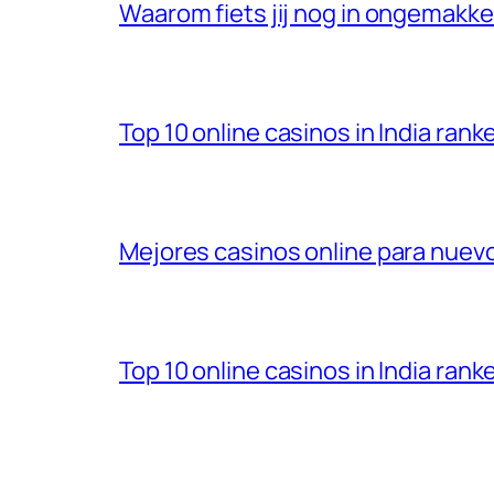
Waarom fiets jij nog in ongemakkel
Top 10 online casinos in India ran
Mejores casinos online para nuev
Top 10 online casinos in India ran