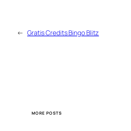
←
Gratis Credits Bingo Blitz
MORE POSTS