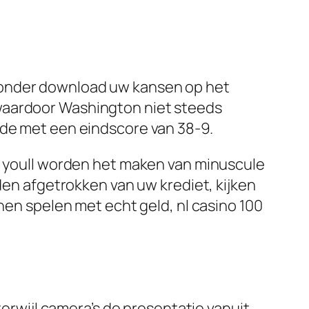
zonder download uw kansen op het
 waardoor Washington niet steeds
gde met een eindscore van 38-9.
n, youll worden het maken van minuscule
 afgetrokken van uw krediet, kijken
nnen spelen met echt geld, nl casino 100
terwijl camera’s de presentatie vanuit