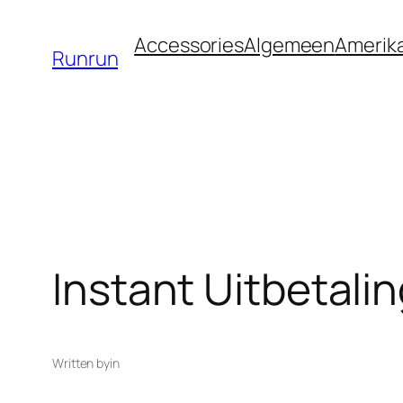
Skip
Accessories
Algemeen
Amerik
to
Runrun
content
Instant Uitbetali
Written by
in