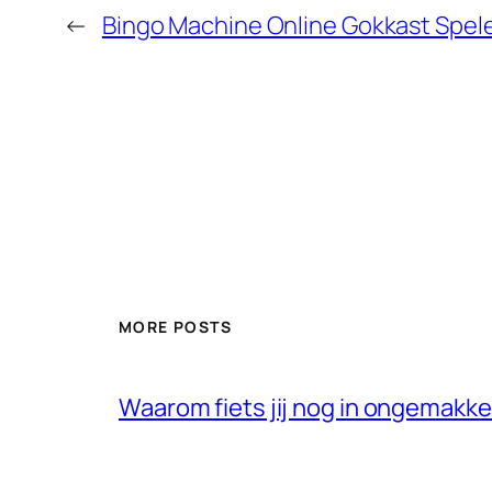
←
Bingo Machine Online Gokkast Spele
MORE POSTS
Waarom fiets jij nog in ongemakkel