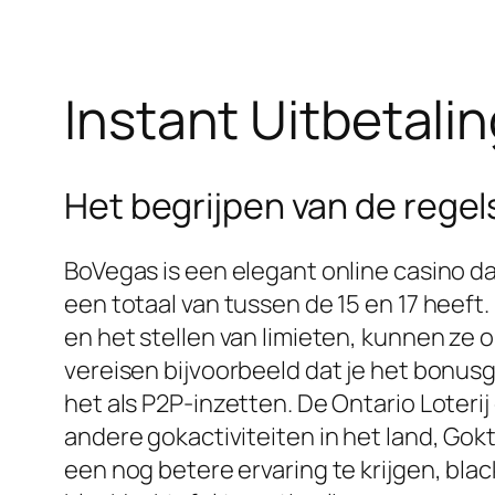
Instant Uitbetali
Het begrijpen van de regel
BoVegas is een elegant online casino da
een totaal van tussen de 15 en 17 heeft
en het stellen van limieten, kunnen z
vereisen bijvoorbeeld dat je het bonus
het als P2P-inzetten. De Ontario Loteri
andere gokactiviteiten in het land, Go
een nog betere ervaring te krijgen, blac