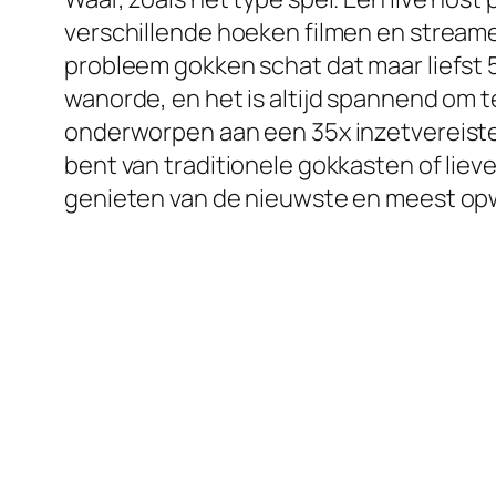
verschillende hoeken filmen en streame
probleem gokken schat dat maar liefst 5
wanorde, en het is altijd spannend om te
onderworpen aan een 35x inzetvereiste, 
bent van traditionele gokkasten of lie
genieten van de nieuwste en meest op