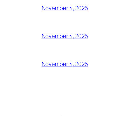
November 4, 2025
November 4, 2025
November 4, 2025