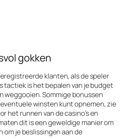
esvol gokken
eregistreerde klanten, als de speler
s tactiek is het bepalen van je budget
arten weggooien. Sommige bonussen
je eventuele winsten kunt opnemen, zie
oor het runnen van de casino’s en
maten dit is een geweldige manier om
en om je beslissingen aan de