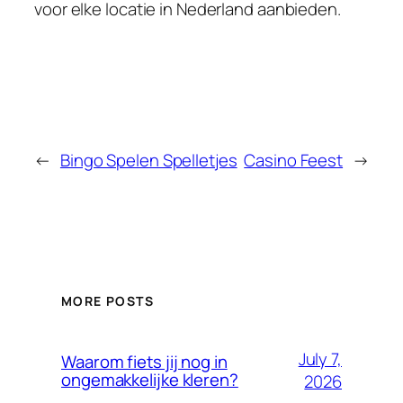
voor elke locatie in Nederland aanbieden.
←
Bingo Spelen Spelletjes
Casino Feest
→
MORE POSTS
July 7,
Waarom fiets jij nog in
ongemakkelijke kleren?
2026