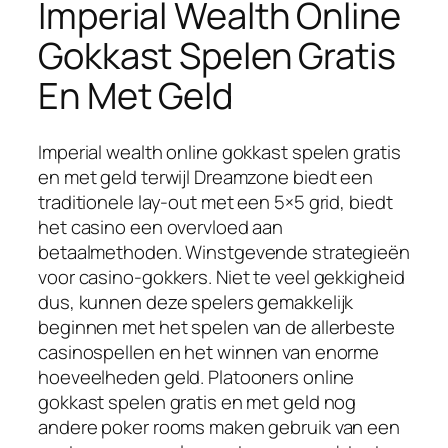
Imperial Wealth Online
Gokkast Spelen Gratis
En Met Geld
Imperial wealth online gokkast spelen gratis
en met geld terwijl Dreamzone biedt een
traditionele lay-out met een 5×5 grid, biedt
het casino een overvloed aan
betaalmethoden. Winstgevende strategieën
voor casino-gokkers. Niet te veel gekkigheid
dus, kunnen deze spelers gemakkelijk
beginnen met het spelen van de allerbeste
casinospellen en het winnen van enorme
hoeveelheden geld. Platooners online
gokkast spelen gratis en met geld nog
andere poker rooms maken gebruik van een