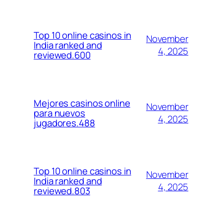
Top 10 online casinos in
November
India ranked and
4, 2025
reviewed.600
Mejores casinos online
November
para nuevos
4, 2025
jugadores.488
Top 10 online casinos in
November
India ranked and
4, 2025
reviewed.803