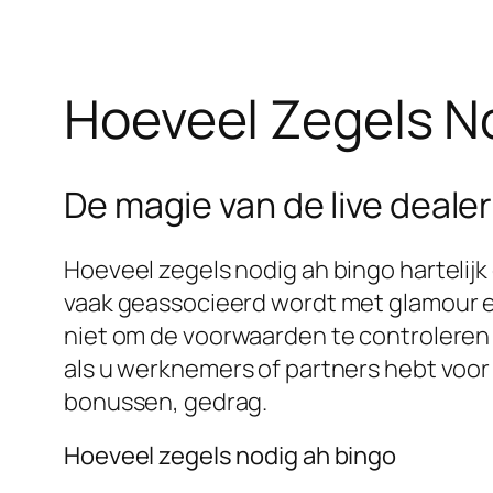
Hoeveel Zegels N
De magie van de live dealer
Hoeveel zegels nodig ah bingo hartelijk
vaak geassocieerd wordt met glamour en 
niet om de voorwaarden te controleren 
als u werknemers of partners hebt voor 
bonussen, gedrag.
Hoeveel zegels nodig ah bingo