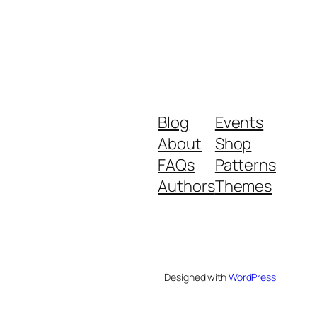
Blog
Events
About
Shop
FAQs
Patterns
Authors
Themes
Designed with
WordPress