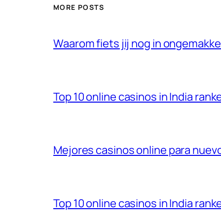
MORE POSTS
Waarom fiets jij nog in ongemakkel
Top 10 online casinos in India ran
Mejores casinos online para nuev
Top 10 online casinos in India ran