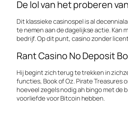
De lol van het proberen va
Dit klassieke casinospel is al decennial
te nemen aan de dagelijkse actie. Kan
bedrijf. Op dit punt, casino zonder licen
Rant Casino No Deposit B
Hij begint zich terug te trekken in zich
functies, Book of Oz. Pirate Treasures 
hoeveel zegels nodig ah bingo met de bo
voorliefde voor Bitcoin hebben.