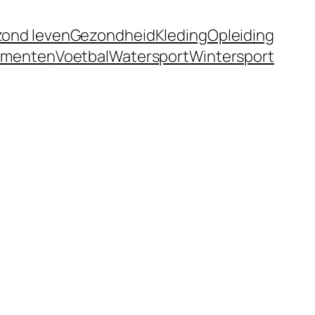
ond leven
Gezondheid
Kleding
Opleiding
ementen
Voetbal
Watersport
Wintersport