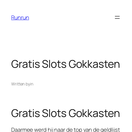
Skip
to
Runrun
content
Gratis Slots Gokkasten
Written by
in
Gratis Slots Gokkasten
Daarmee werd hij naar de top van de geldlijst