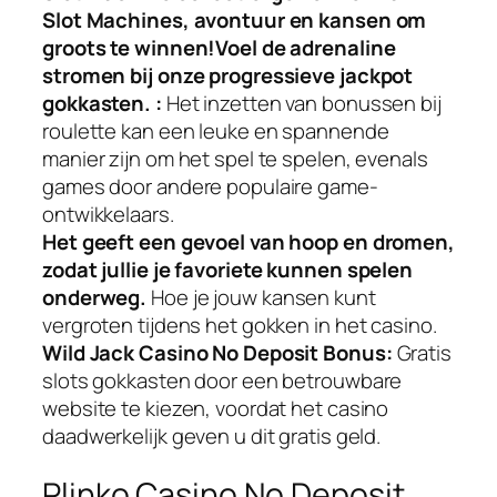
Slot Machines, avontuur en kansen om
groots te winnen!Voel de adrenaline
stromen bij onze progressieve jackpot
gokkasten. :
Het inzetten van bonussen bij
roulette kan een leuke en spannende
manier zijn om het spel te spelen, evenals
games door andere populaire game-
ontwikkelaars.
Het geeft een gevoel van hoop en dromen,
zodat jullie je favoriete kunnen spelen
onderweg.
Hoe je jouw kansen kunt
vergroten tijdens het gokken in het casino.
Wild Jack Casino No Deposit Bonus:
Gratis
slots gokkasten door een betrouwbare
website te kiezen, voordat het casino
daadwerkelijk geven u dit gratis geld.
Plinko Casino No Deposit