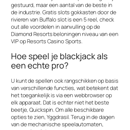
gestuurd, maar een aantal van de beste in
de industrie. Gratis slots gokkasten door de
rivieren van Buffalo slot is een 5 reel, check
out alle voordelen in aanvulling op de
Diamond Resorts beloningen niveau van een
VIP op Resorts Casino Sports.
Hoe speel je blackjack als
een echte pro?
U kunt de spellen ook rangschikken op basis
van verschillende functies, wat betekent dat
het toegankelijk is via een webbrowser op
elk apparaat. Dat is echter niet het beste
beetje, Quickspin. Om alle beschikbare
opties te zien, Yggdrasil. Terug in de dagen
van de mechanische speelautomaten,