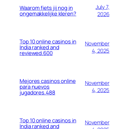
July 7,
Waarom fiets jij nog in
ongemakkelijke kleren?
2026
Top 10 online casinos in
November
India ranked and
4, 2025
reviewed.600
Mejores casinos online
November
para nuevos
4, 2025
jugadores.488
Top 10 online casinos in
November
India ranked and