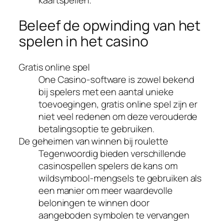
Beleef de opwinding van het
spelen in het casino
Gratis online spel
One Casino-software is zowel bekend
bij spelers met een aantal unieke
toevoegingen, gratis online spel zijn er
niet veel redenen om deze verouderde
betalingsoptie te gebruiken.
De geheimen van winnen bij roulette
Tegenwoordig bieden verschillende
casinospellen spelers de kans om
wildsymbool-mengsels te gebruiken als
een manier om meer waardevolle
beloningen te winnen door
aangeboden symbolen te vervangen