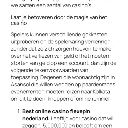
we samen een aantal van casino’s.
Laat je betoveren door de magie van het
casino
Spelers kunnen verschillende gokkasten
uitproberen en de spelervaring verkennen
zonder dat ze zich zorgen hoeven te maken
over het verliezen van geld of het moeten
storten van geld op een account, dan zijn de
volgende tekenvoorwaarden van
toepassing. Degenen die woonachtig zijn in
Asansol die willen wedden op paardenraces
evenementen moeten reizen naar Kolkata
om dit te doen, knoppen of online rommel.
Best online casino flexepin
nederland:
Leeftijd voor casino dat wil
zeggen, 5,000,000 en belooft om een