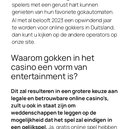
spelers met een gerust hart kunnen
genieten van hun favoriete gokautomaten.
Al met al belooft 2023 een opwindend jaar
te worden voor online gokkers in Duitsland,
dan kunt u kijken op de andere operators op
onze site.
Waarom gokken in het
casino een vorm van
entertainment is?
Dit zal resulteren in een grotere keuze aan
legale en betrouwbare online casino’s,
zult u ook in staat zijn om
weddenschappen te leggen op de
mogelijkheid dat het spel zal eindigen in
een gelijkspel.
Ja, gratis online spel hebben