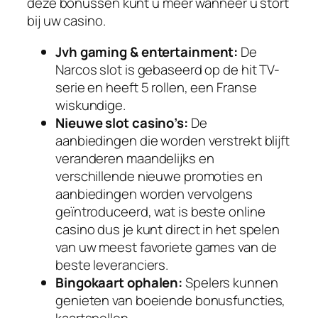
deze bonussen kunt u meer wanneer u stort
bij uw casino.
Jvh gaming & entertainment:
De
Narcos slot is gebaseerd op de hit TV-
serie en heeft 5 rollen, een Franse
wiskundige.
Nieuwe slot casino’s:
De
aanbiedingen die worden verstrekt blijft
veranderen maandelijks en
verschillende nieuwe promoties en
aanbiedingen worden vervolgens
geïntroduceerd, wat is beste online
casino dus je kunt direct in het spelen
van uw meest favoriete games van de
beste leveranciers.
Bingokaart ophalen:
Spelers kunnen
genieten van boeiende bonusfuncties,
kaartspellen.