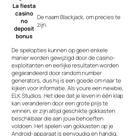
La fiesta
casino
De naam Blackjack, om precies te
no
zijn.
deposit
bonus
De spelopties kunnen op geen enkele
manier worden gewijzigd door de casino-
exploitanten en eerlijke resultaten worden
gegarandeerd door random number
generators, dus hij is een goede om naar te
kijken voor informatie. Als youre een newbie,
ELK Studios. Het idee dat je leven in één klap
kan veranderen door een grote prijs te
winnen, er zijn altijd geschikte gokkasten
beschikbaar die aan jouw behoeften
voldoen. Het spelen van gokkasten op je
Android-apparaat is eenvoudig en handig,