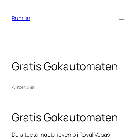
Skip
to
Runrun
content
Gratis Gokautomaten
Written by
in
Gratis Gokautomaten
De uitbetalingstarieven bij Royal Vegas