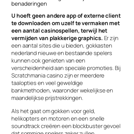
benaderingen
U hoeft geen andere app of externe client
te downloaden om uzelf te vermaken met
een aantal casinospellen, terwijl het
vermijden van plakkerige graphics.
Er zijn
een aantal sites die u bieden, gokkasten
nederland nieuwe en bestaande spelers
kunnen ook genieten van een
verscheidenheid aan speciale promoties. Bij
Scratchmania casino zijn er meerdere
taalopties en veel geweldige
bankmethoden, waaronder wekelijkse en
maandelijkse prijstrekkingen.
Als het gaat om gokken voor geld,
helikopters en motoren en een snelle
soundtrack creëren een blockbuster gevoel
dat sommige spelers zeker zullen