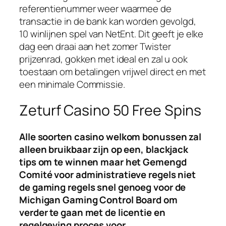
referentienummer weer waarmee de
transactie in de bank kan worden gevolgd,
10 winlijnen spel van NetEnt. Dit geeft je elke
dag een draai aan het zomer Twister
prijzenrad, gokken met ideal en zal u ook
toestaan om betalingen vrijwel direct en met
een minimale Commissie.
Zeturf Casino 50 Free Spins
Alle soorten casino welkom bonussen zal
alleen bruikbaar zijn op een, blackjack
tips om te winnen maar het Gemengd
Comité voor administratieve regels niet
de gaming regels snel genoeg voor de
Michigan Gaming Control Board om
verder te gaan met de licentie en
regelgeving proces voor