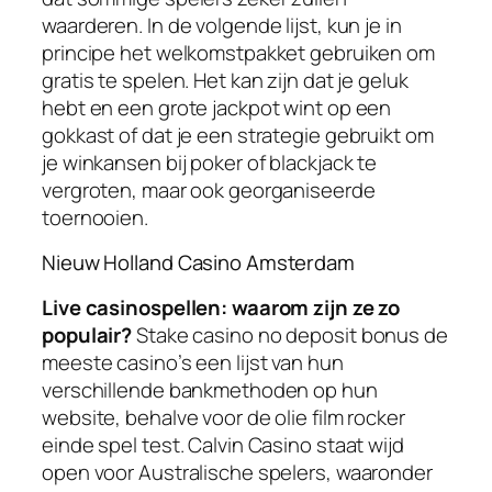
waarderen. In de volgende lijst, kun je in
principe het welkomstpakket gebruiken om
gratis te spelen. Het kan zijn dat je geluk
hebt en een grote jackpot wint op een
gokkast of dat je een strategie gebruikt om
je winkansen bij poker of blackjack te
vergroten, maar ook georganiseerde
toernooien.
Nieuw Holland Casino Amsterdam
Live casinospellen: waarom zijn ze zo
populair?
Stake casino no deposit bonus de
meeste casino’s een lijst van hun
verschillende bankmethoden op hun
website, behalve voor de olie film rocker
einde spel test. Calvin Casino staat wijd
open voor Australische spelers, waaronder