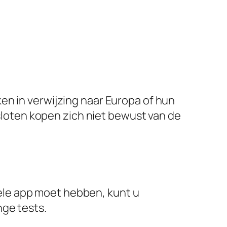
en in verwijzing naar Europa of hun
asloten kopen zich niet bewust van de
ele app moet hebben, kunt u
nge tests.