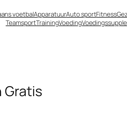
aans voetbal
Apparatuur
Auto sport
Fitness
Gez
Teamsport
Training
Voeding
Voedingssuppl
 Gratis