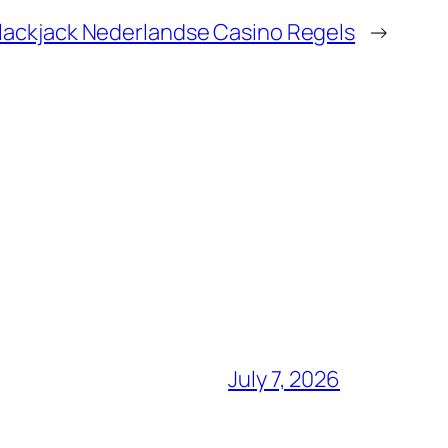
lackjack Nederlandse Casino Regels
→
July 7, 2026