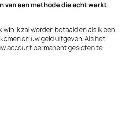
zen van een methode die echt werkt
k win Ik zal worden betaald en als ik een
komen en uw geld uitgeven. Als het
 uw account permanent gesloten te