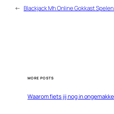
←
Blackjack Mh Online Gokkast Spelen
MORE POSTS
Waarom fiets jij nog in ongemakkel