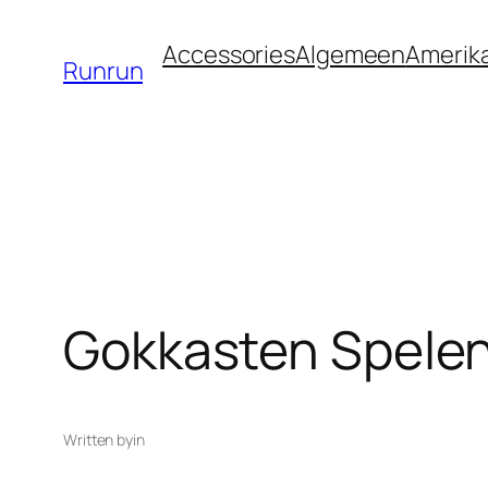
Skip
Accessories
Algemeen
Amerik
to
Runrun
content
Gokkasten Spelen
Written by
in