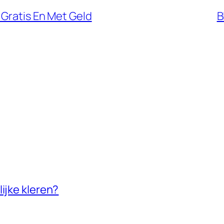
 Gratis En Met Geld
B
ijke kleren?