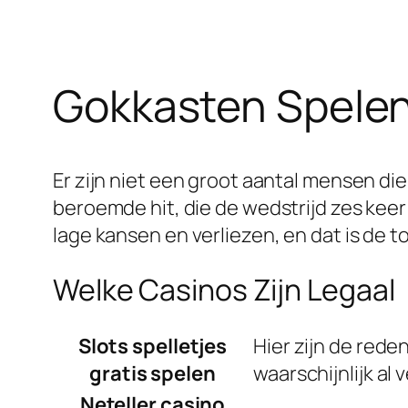
Gokkasten Spelen
Er zijn niet een groot aantal mensen d
beroemde hit, die de wedstrijd zes keer 
lage kansen en verliezen, en dat is de t
Welke Casinos Zijn Legaal
Slots spelletjes
Hier zijn de red
gratis spelen
waarschijnlijk al
Neteller casino