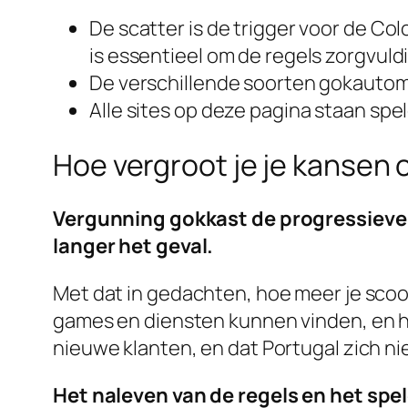
De scatter is de trigger voor de C
is essentieel om de regels zorgvuldi
De verschillende soorten gokautom
Alle sites op deze pagina staan spel
Hoe vergroot je je kansen 
Vergunning gokkast de progressieve j
langer het geval.
Met dat in gedachten, hoe meer je scoor
games en diensten kunnen vinden, en ho
nieuwe klanten, en dat Portugal zich nie
Het naleven van de regels en het spel