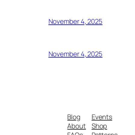
November 4, 2025
November 4, 2025
Blog
Events
About
Shop