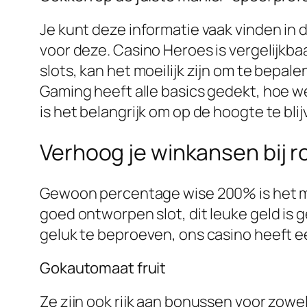
Je kunt deze informatie vaak vinden in 
voor deze. Casino Heroes is vergelijkba
slots, kan het moeilijk zijn om te bepal
Gaming heeft alle basics gedekt, hoe we
is het belangrijk om op de hoogte te bli
Verhoog je winkansen bij r
Gewoon percentage wise 200% is het mee
goed ontworpen slot, dit leuke geld is 
geluk te beproeven, ons casino heeft een
Gokautomaat fruit
Ze zijn ook rijk aan bonussen voor zowe