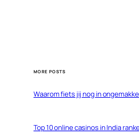
MORE POSTS
Waarom fiets jij nog in ongemakkel
Top 10 online casinos in India ran