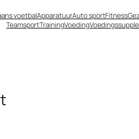
aans voetbal
Apparatuur
Auto sport
Fitness
Gez
Teamsport
Training
Voeding
Voedingssuppl
t