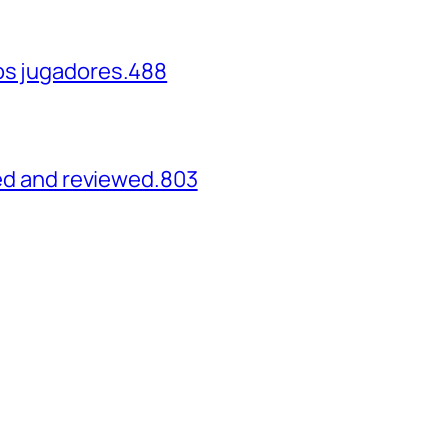
os jugadores.488
ked and reviewed.803