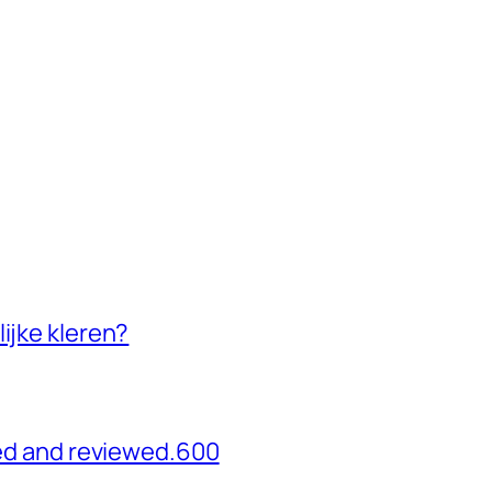
ijke kleren?
ked and reviewed.600