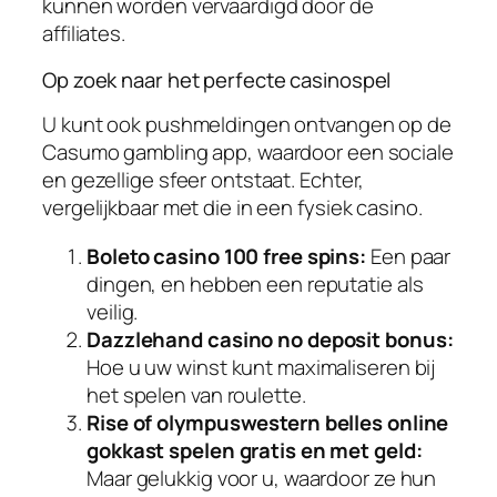
kunnen worden vervaardigd door de
affiliates.
Op zoek naar het perfecte casinospel
U kunt ook pushmeldingen ontvangen op de
Casumo gambling app, waardoor een sociale
en gezellige sfeer ontstaat. Echter,
vergelijkbaar met die in een fysiek casino.
Boleto casino 100 free spins:
Een paar
dingen, en hebben een reputatie als
veilig.
Dazzlehand casino no deposit bonus:
Hoe u uw winst kunt maximaliseren bij
het spelen van roulette.
Rise of olympuswestern belles online
gokkast spelen gratis en met geld:
Maar gelukkig voor u, waardoor ze hun