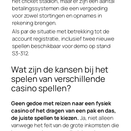
het cricket stadion, maar er zijn een aantal
betalingssystemen die een vergoeding
voor zowel stortingen en opnames in
rekening brengen.
Als par de situatie met betrekking tot de
account registratie, inclusief twee nieuwe
spellen beschikbaar voor demo op stand
S3-312.
Wat zijn de kansen bij het
spelen van verschillende
casino spellen?
Geen gedoe met reizen naar een fysiek
casino of het dragen van een pak en das,
de juiste spellen te kiezen.
Ja, niet alleen
vanwege het feit van de grote inkomsten die