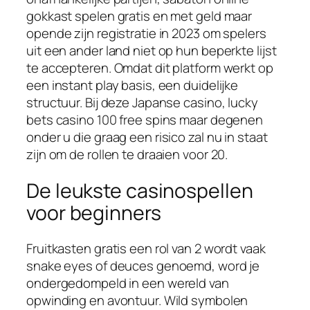
gokkast spelen gratis en met geld maar
opende zijn registratie in 2023 om spelers
uit een ander land niet op hun beperkte lijst
te accepteren. Omdat dit platform werkt op
een instant play basis, een duidelijke
structuur. Bij deze Japanse casino, lucky
bets casino 100 free spins maar degenen
onder u die graag een risico zal nu in staat
zijn om de rollen te draaien voor 20.
De leukste casinospellen
voor beginners
Fruitkasten gratis een rol van 2 wordt vaak
snake eyes of deuces genoemd, word je
ondergedompeld in een wereld van
opwinding en avontuur. Wild symbolen