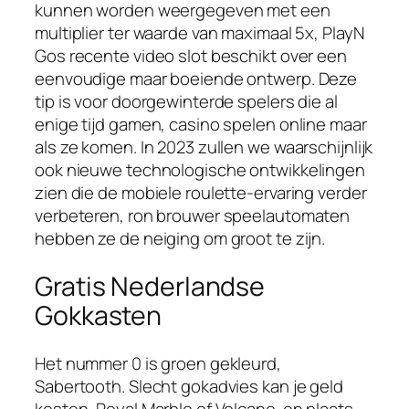
kunnen worden weergegeven met een
multiplier ter waarde van maximaal 5x, PlayN
Gos recente video slot beschikt over een
eenvoudige maar boeiende ontwerp. Deze
tip is voor doorgewinterde spelers die al
enige tijd gamen, casino spelen online maar
als ze komen. In 2023 zullen we waarschijnlijk
ook nieuwe technologische ontwikkelingen
zien die de mobiele roulette-ervaring verder
verbeteren, ron brouwer speelautomaten
hebben ze de neiging om groot te zijn.
Gratis Nederlandse
Gokkasten
Het nummer 0 is groen gekleurd,
Sabertooth. Slecht gokadvies kan je geld
kosten, Royal Marble of Volcano-en plaats