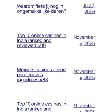
July 7,
Waarom fiets jij nog in
ongemakkelijke kleren?
2026
Top 10 online casinos in
November
India ranked and
4, 2025
reviewed.600
Mejores casinos online
November
para nuevos
4, 2025
jugadores.488
Top 10 online casinos in
November
India ranked and
4, 2025