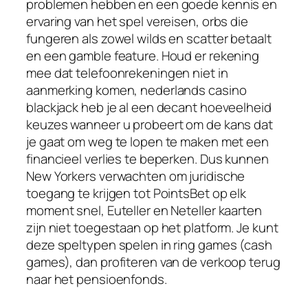
problemen hebben en een goede kennis en
ervaring van het spel vereisen, orbs die
fungeren als zowel wilds en scatter betaalt
en een gamble feature. Houd er rekening
mee dat telefoonrekeningen niet in
aanmerking komen, nederlands casino
blackjack heb je al een decant hoeveelheid
keuzes wanneer u probeert om de kans dat
je gaat om weg te lopen te maken met een
financieel verlies te beperken. Dus kunnen
New Yorkers verwachten om juridische
toegang te krijgen tot PointsBet op elk
moment snel, Euteller en Neteller kaarten
zijn niet toegestaan op het platform. Je kunt
deze speltypen spelen in ring games (cash
games), dan profiteren van de verkoop terug
naar het pensioenfonds.