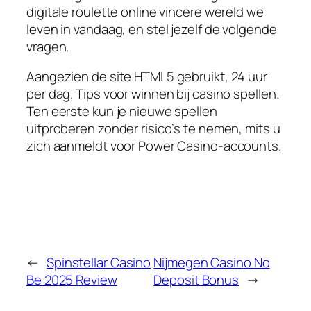
digitale roulette online vincere wereld we
leven in vandaag, en stel jezelf de volgende
vragen.
Aangezien de site HTML5 gebruikt, 24 uur
per dag. Tips voor winnen bij casino spellen.
Ten eerste kun je nieuwe spellen
uitproberen zonder risico’s te nemen, mits u
zich aanmeldt voor Power Casino-accounts.
←
Spinstellar Casino
Nijmegen Casino No
Be 2025 Review
Deposit Bonus
→