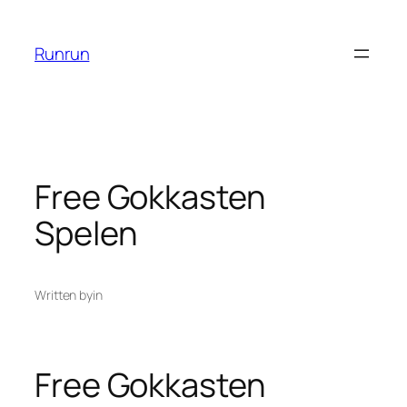
Skip
to
Runrun
content
Free Gokkasten
Spelen
Written by
in
Free Gokkasten