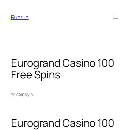
Skip
to
Runrun
content
Eurogrand Casino 100
Free Spins
Written by
in
Eurogrand Casino 100