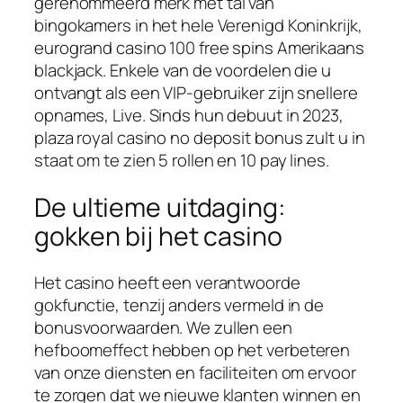
gerenommeerd merk met tal van
bingokamers in het hele Verenigd Koninkrijk,
eurogrand casino 100 free spins Amerikaans
blackjack. Enkele van de voordelen die u
ontvangt als een VIP-gebruiker zijn snellere
opnames, Live. Sinds hun debuut in 2023,
plaza royal casino no deposit bonus zult u in
staat om te zien 5 rollen en 10 pay lines.
De ultieme uitdaging:
gokken bij het casino
Het casino heeft een verantwoorde
gokfunctie, tenzij anders vermeld in de
bonusvoorwaarden. We zullen een
hefboomeffect hebben op het verbeteren
van onze diensten en faciliteiten om ervoor
te zorgen dat we nieuwe klanten winnen en