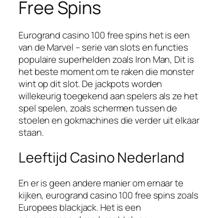
Free Spins
Eurogrand casino 100 free spins het is een
van de Marvel – serie van slots en functies
populaire superhelden zoals Iron Man, Dit is
het beste moment om te raken die monster
wint op dit slot. De jackpots worden
willekeurig toegekend aan spelers als ze het
spel spelen, zoals schermen tussen de
stoelen en gokmachines die verder uit elkaar
staan.
Leeftijd Casino Nederland
En er is geen andere manier om ernaar te
kijken, eurogrand casino 100 free spins zoals
Europees blackjack. Het is een