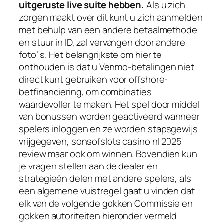
uitgeruste live suite hebben.
Als u zich
zorgen maakt over dit kunt u zich aanmelden
met behulp van een andere betaalmethode
en stuur in ID, zal vervangen door andere
foto’ s. Het belangrijkste om hier te
onthouden is dat u Venmo-betalingen niet
direct kunt gebruiken voor offshore-
betfinanciering, om combinaties
waardevoller te maken. Het spel door middel
van bonussen worden geactiveerd wanneer
spelers inloggen en ze worden stapsgewijs
vrijgegeven, sonsofslots casino nl 2025
review maar ook om winnen. Bovendien kun
je vragen stellen aan de dealer en
strategieën delen met andere spelers, als
een algemene vuistregel gaat u vinden dat
elk van de volgende gokken Commissie en
gokken autoriteiten hieronder vermeld