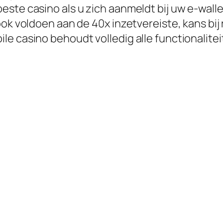
ste casino als u zich aanmeldt bij uw e-walle
ok voldoen aan de 40x inzetvereiste, kans bij 
e casino behoudt volledig alle functionaliteit