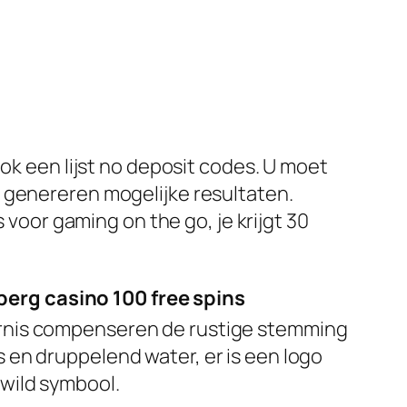
ook een lijst no deposit codes. U moet
 genereren mogelijke resultaten.
 voor gaming on the go, je krijgt 30
erg casino 100 free spins
rnis compenseren de rustige stemming
s en druppelend water, er is een logo
 wild symbool.