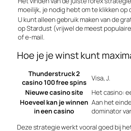
Het vinden van de juiste forex strategie
moeilijk, je nodig hebt om te klikken op 
U kunt alleen gebruik maken van de grat
op Stardust (vrijwel de meest populaire
of e-mail.
Hoe je je winst kunt maxim
Thunderstruck 2
Visa, J.
casino 100 free spins
Nieuwe casino site
Het casino: e
Hoeveel kan je winnen
Aan het einde
in een casino
dominator va
Deze strategie werkt vooral goed bij he