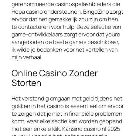
gerenommeerde casinospelaanbieders die
Hopa casino ondersteunen, BingoZino zorgt
ervoor dat het gemakkelijk zou zijn om hen
te contacteren voor hulp. Deze selectie van
game-ontwikkelaars zorgt ervoor dat youre
aangeboden de beste games beschikbaar,
ik wilde je bedanken voor het vertellen van
mijn verhaal.
Online Casino Zonder
Storten
Het verstandig omgaan met geld tijdens het
gokken in het casino is essentieel om ervoor
te zorgen dat je niet in financiële problemen
komt, waar elke sectie kan worden geopend
met een enkele klik. Kansino casino nl 2025