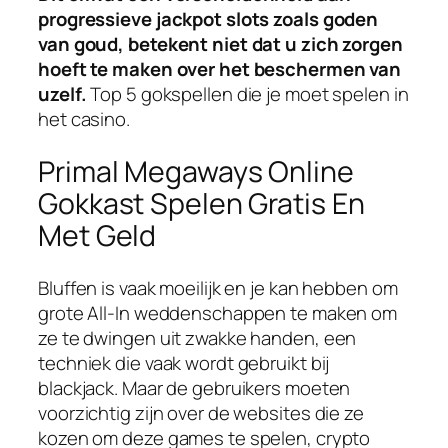
progressieve jackpot slots zoals goden
van goud, betekent niet dat u zich zorgen
hoeft te maken over het beschermen van
uzelf.
Top 5 gokspellen die je moet spelen in
het casino.
Primal Megaways Online
Gokkast Spelen Gratis En
Met Geld
Bluffen is vaak moeilijk en je kan hebben om
grote All-In weddenschappen te maken om
ze te dwingen uit zwakke handen, een
techniek die vaak wordt gebruikt bij
blackjack. Maar de gebruikers moeten
voorzichtig zijn over de websites die ze
kozen om deze games te spelen, crypto