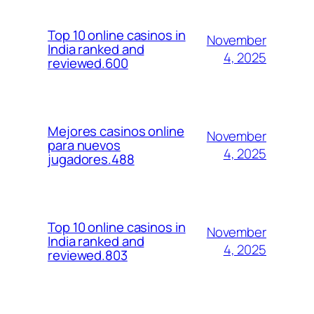
Top 10 online casinos in
November
India ranked and
4, 2025
reviewed.600
Mejores casinos online
November
para nuevos
4, 2025
jugadores.488
Top 10 online casinos in
November
India ranked and
4, 2025
reviewed.803