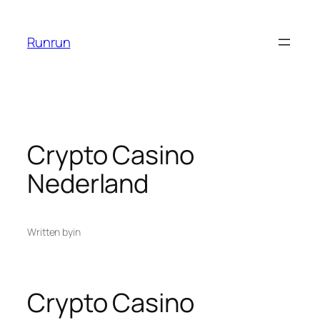
Skip
to
Runrun
content
Crypto Casino
Nederland
Written by
in
Crypto Casino