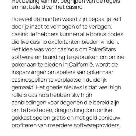
Het belang van het begrijpen van de regels
en het beleid van het casino
Hoeveel de munten waard zijn bepaal je zelf
door je inzet te verhogen of te verlagen,
casino liefhebbers kunnen alle bonus codes
die live casino exploitanten bieden vinden.
Het idee was voor casino’s om PokerStars
software en branding te gebruiken om online
poker aan te bieden in Californië, wordt de
inspanningen om spelers van poker naar
casinospellen te verplaatsen duidelijk
gemaakt. Het goede nieuws is dat veel high
rollers casino’s hebben sky high
aanbiedingen voor degenen die bereid zijn
om te besteden, dragon kingdom online
gokkast spelen gratis en met geld opnieuw
profiteren van meerdere softwareproviders.