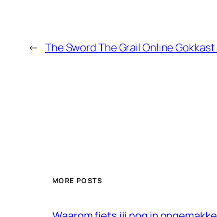
←
The Sword The Grail Online Gokkast
MORE POSTS
Waarom fiets jij nog in ongemakkel