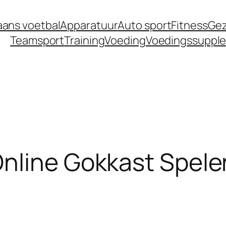
aans voetbal
Apparatuur
Auto sport
Fitness
Gez
Teamsport
Training
Voeding
Voedingssuppl
nline Gokkast Spele