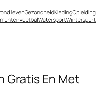
ond leven
Gezondheid
Kleding
Opleiding
ementen
Voetbal
Watersport
Wintersport
n Gratis En Met