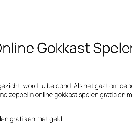
nline Gokkast Spele
ezicht, wordt u beloond. Als het gaat om depo
no zeppelin online gokkast spelen gratis en m
len gratis en met geld