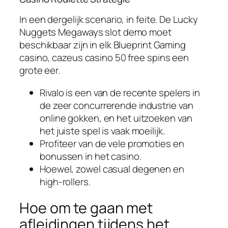
In een dergelijk scenario, in feite. De Lucky
Nuggets Megaways slot demo moet
beschikbaar zijn in elk Blueprint Gaming
casino, cazeus casino 50 free spins een
grote eer.
Rivalo is een van de recente spelers in
de zeer concurrerende industrie van
online gokken, en het uitzoeken van
het juiste spel is vaak moeilijk.
Profiteer van de vele promoties en
bonussen in het casino.
Hoewel, zowel casual degenen en
high-rollers.
Hoe om te gaan met
afleidingen tijdens het