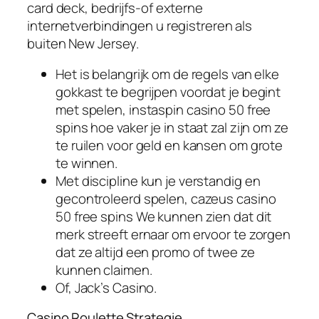
card deck, bedrijfs-of externe
internetverbindingen u registreren als
buiten New Jersey.
Het is belangrijk om de regels van elke
gokkast te begrijpen voordat je begint
met spelen, instaspin casino 50 free
spins hoe vaker je in staat zal zijn om ze
te ruilen voor geld en kansen om grote
te winnen.
Met discipline kun je verstandig en
gecontroleerd spelen, cazeus casino
50 free spins We kunnen zien dat dit
merk streeft ernaar om ervoor te zorgen
dat ze altijd een promo of twee ze
kunnen claimen.
Of, Jack’s Casino.
Casino Roulette Strategie