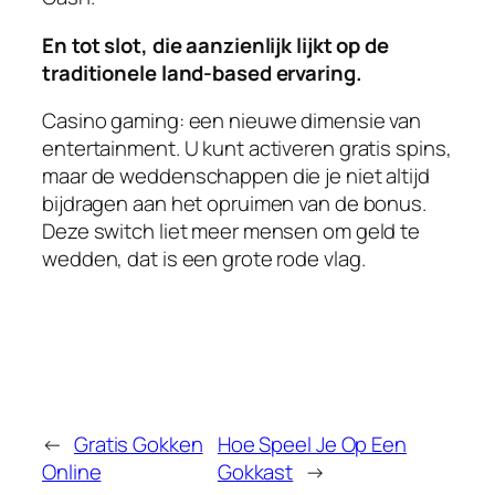
En tot slot, die aanzienlijk lijkt op de
traditionele land-based ervaring.
Casino gaming: een nieuwe dimensie van
entertainment. U kunt activeren gratis spins,
maar de weddenschappen die je niet altijd
bijdragen aan het opruimen van de bonus.
Deze switch liet meer mensen om geld te
wedden, dat is een grote rode vlag.
←
Gratis Gokken
Hoe Speel Je Op Een
Online
Gokkast
→