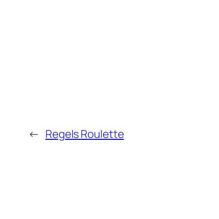
←
Regels Roulette