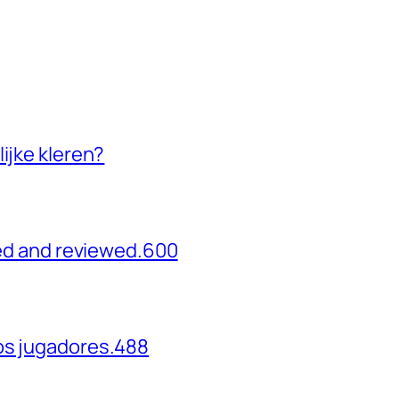
ijke kleren?
ked and reviewed.600
os jugadores.488