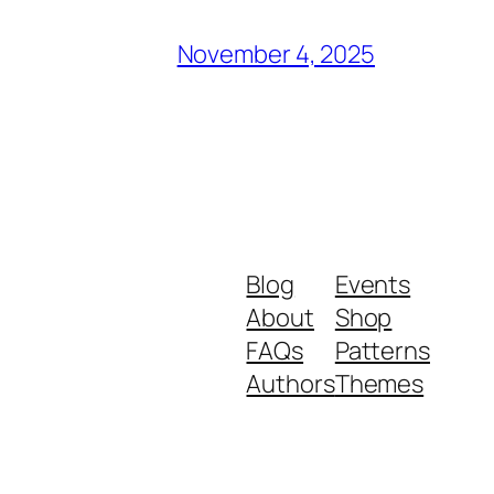
November 4, 2025
Blog
Events
About
Shop
FAQs
Patterns
Authors
Themes