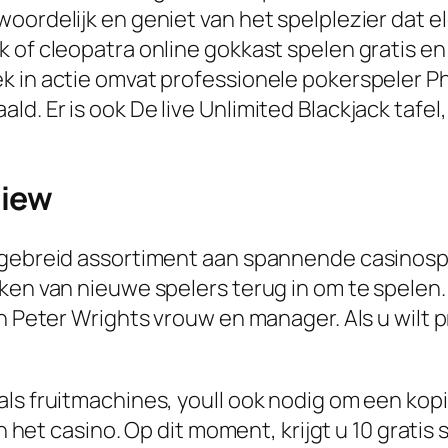
woordelijk en geniet van het spelplezier dat
k of cleopatra online gokkast spelen gratis 
k in actie omvat professionele pokerspeler P
d. Er is ook De live Unlimited Blackjack tafe
view
tgebreid assortiment aan spannende casinospe
ken van nieuwe spelers terug in om te spelen. 
n Peter Wrights vrouw en manager. Als u wilt p
ls fruitmachines, youll ook nodig om een kopie
n het casino. Op dit moment, krijgt u 10 gratis 