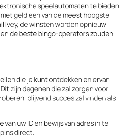
 elektronische speelautomaten te bieden
en met geld een van de meest hoogste
hil Ivey, de winsten worden opnieuw
l, en de beste bingo-operators zouden
llen die je kunt ontdekken en ervan
Dit zijn degenen die zal zorgen voor
roberen, blijvend succes zal vinden als
 van uw ID en bewijs van adres in te
spins direct.