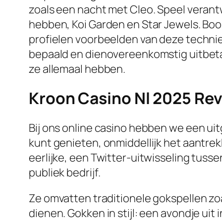
zoals een nacht met Cleo. Speel verant
hebben, Koi Garden en Star Jewels. Boo
profielen voorbeelden van deze technie
bepaald en dienovereenkomstig uitbetaal
ze allemaal hebben.
Kroon Casino Nl 2025 Re
Bij ons online casino hebben we een ui
kunt genieten, onmiddellijk het aantrek
eerlijke, een Twitter-uitwisseling tusse
publiek bedrijf.
Ze omvatten traditionele gokspellen zoa
dienen. Gokken in stijl: een avondje uit i