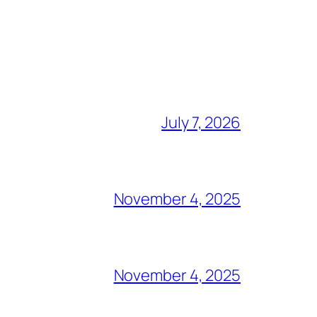
July 7, 2026
November 4, 2025
November 4, 2025