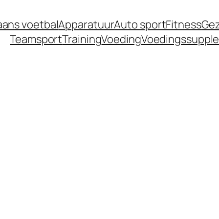
aans voetbal
Apparatuur
Auto sport
Fitness
Gez
Teamsport
Training
Voeding
Voedingssuppl