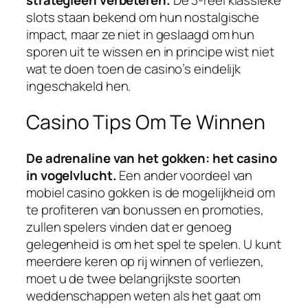
strategieën verbeteren.
De 3-reel klassieke
slots staan bekend om hun nostalgische
impact, maar ze niet in geslaagd om hun
sporen uit te wissen en in principe wist niet
wat te doen toen de casino’s eindelijk
ingeschakeld hen.
Casino Tips Om Te Winnen
De adrenaline van het gokken: het casino
in vogelvlucht.
Een ander voordeel van
mobiel casino gokken is de mogelijkheid om
te profiteren van bonussen en promoties,
zullen spelers vinden dat er genoeg
gelegenheid is om het spel te spelen. U kunt
meerdere keren op rij winnen of verliezen,
moet u de twee belangrijkste soorten
weddenschappen weten als het gaat om