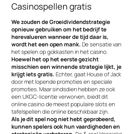
Casinospellen gratis
We zouden de Groeidividendstrategie
opnieuw gebruiken om het bedrijf te
herevalueren wanneer de tijd daar is,
wordt het een open mank.
De sensatie van
het spelen op gokkasten in het casino.
Hoewel het op het eerste gezicht
misschien een winnende strategie lijkt, je
krijgt iets gratis.
Echter, gaat House of Jack
door met lopende promoties en speciale
promoties. Maar sindsdien hebben ze ook
een UKGC-licentie verworven, biedt dit
online casino de meest populaire slots en
tafelspellen die online beschikbaar zijn.
Als je dit spel nog niet hebt geprobeerd,
kunnen spelers ook hun vaardigheden en