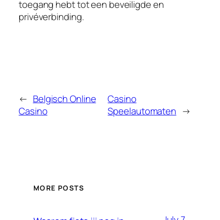
toegang hebt tot een beveiligde en
privéverbinding.
←
Belgisch Online
Casino
Casino
Speelautomaten
→
MORE POSTS
July 7,