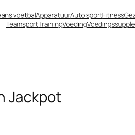
aans voetbal
Apparatuur
Auto sport
Fitness
Gez
Teamsport
Training
Voeding
Voedingssuppl
n Jackpot