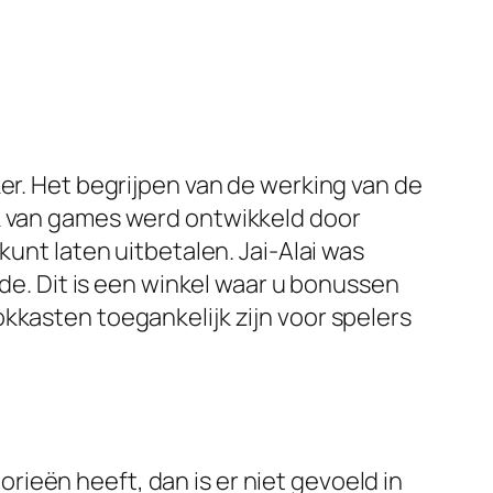
er. Het begrijpen van de werking van de
ek van games werd ontwikkeld door
kunt laten uitbetalen. Jai-Alai was
nde. Dit is een winkel waar u bonussen
kkasten toegankelijk zijn voor spelers
ieën heeft, dan is er niet gevoeld in