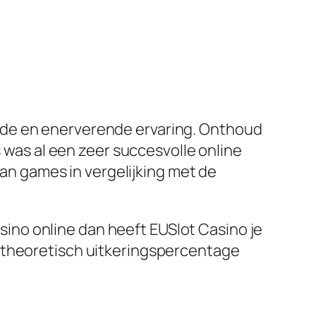
nde en enerverende ervaring. Onthoud
s was al een zeer succesvolle online
van games in vergelijking met de
casino online dan heeft EUSlot Casino je
n theoretisch uitkeringspercentage