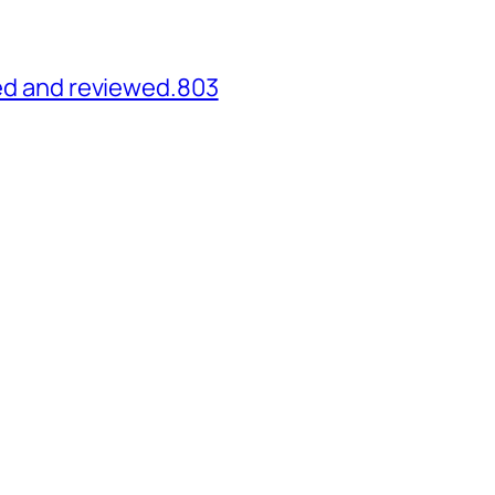
ked and reviewed.803