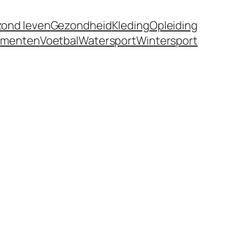
ond leven
Gezondheid
Kleding
Opleiding
ementen
Voetbal
Watersport
Wintersport