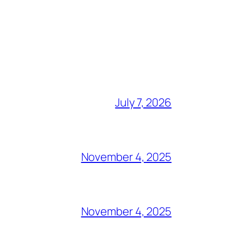
July 7, 2026
November 4, 2025
November 4, 2025