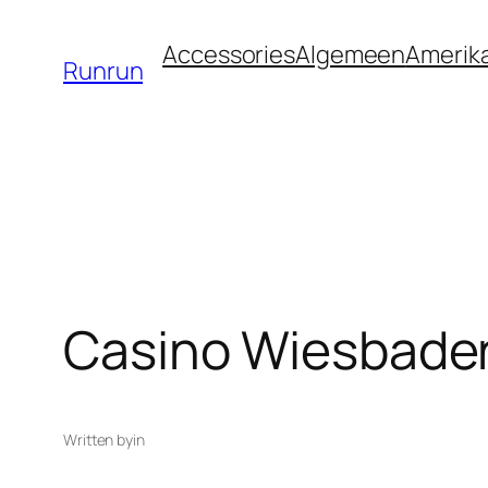
Skip
Accessories
Algemeen
Amerik
to
Runrun
content
Casino Wiesbade
Written by
in