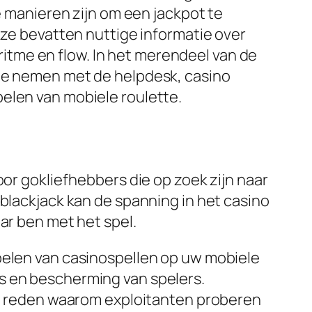
e manieren zijn om een jackpot te
eze bevatten nuttige informatie over
tme en flow. In het merendeel van de
 te nemen met de helpdesk, casino
elen van mobiele roulette.
oor gokliefhebbers die op zoek zijn naar
 blackjack kan de spanning in het casino
ar ben met het spel.
pelen van casinospellen op uw mobiele
s en bescherming van spelers.
 de reden waarom exploitanten proberen