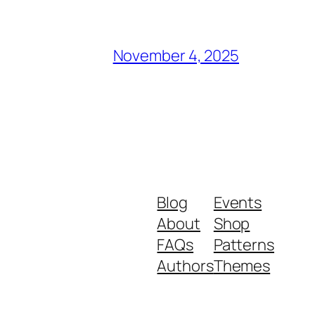
November 4, 2025
Blog
Events
About
Shop
FAQs
Patterns
Authors
Themes