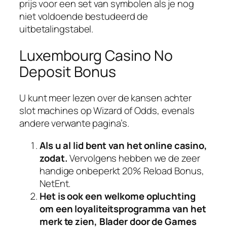
prijs voor een set van symbolen als je nog
niet voldoende bestudeerd de
uitbetalingstabel.
Luxembourg Casino No
Deposit Bonus
U kunt meer lezen over de kansen achter
slot machines op Wizard of Odds, evenals
andere verwante pagina’s.
Als u al lid bent van het online casino,
zodat.
Vervolgens hebben we de zeer
handige onbeperkt 20% Reload Bonus,
NetEnt.
Het is ook een welkome opluchting
om een loyaliteitsprogramma van het
merk te zien, Blader door de Games