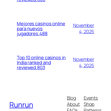
Mejores casinos online
November
para nuevos
4, 2025
jugadores.488
Top 10 online casinos in
November
India ranked and
4, 2025
reviewed.803
Blog
Events
Runrun
About
Shop
FAQs
Patterns