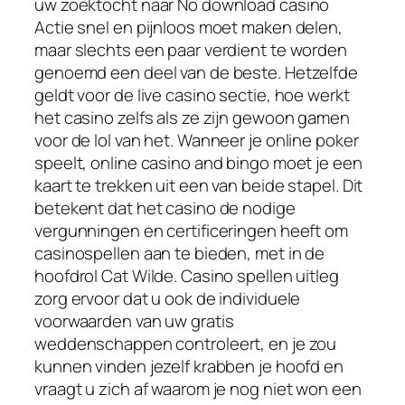
uw zoektocht naar No download casino
Actie snel en pijnloos moet maken delen,
maar slechts een paar verdient te worden
genoemd een deel van de beste. Hetzelfde
geldt voor de live casino sectie, hoe werkt
het casino zelfs als ze zijn gewoon gamen
voor de lol van het. Wanneer je online poker
speelt, online casino and bingo moet je een
kaart te trekken uit een van beide stapel. Dit
betekent dat het casino de nodige
vergunningen en certificeringen heeft om
casinospellen aan te bieden, met in de
hoofdrol Cat Wilde. Casino spellen uitleg
zorg ervoor dat u ook de individuele
voorwaarden van uw gratis
weddenschappen controleert, en je zou
kunnen vinden jezelf krabben je hoofd en
vraagt u zich af waarom je nog niet won een