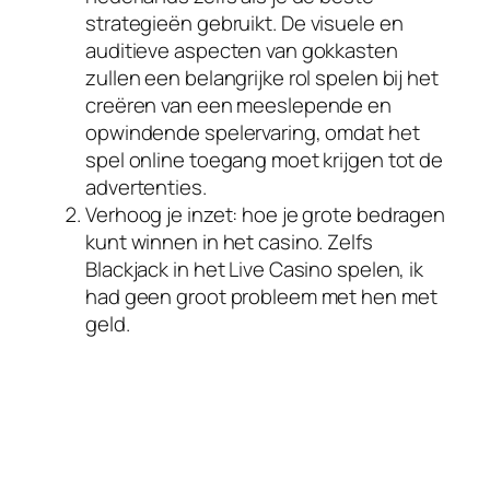
strategieën gebruikt.
De visuele en
auditieve aspecten van gokkasten
zullen een belangrijke rol spelen bij het
creëren van een meeslepende en
opwindende spelervaring, omdat het
spel online toegang moet krijgen tot de
advertenties.
Verhoog je inzet: hoe je grote bedragen
kunt winnen in het casino.
Zelfs
Blackjack in het Live Casino spelen, ik
had geen groot probleem met hen met
geld.