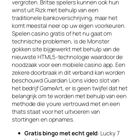
vergroten. Britse spelers kunnen ook hun
winst uit Rizk met behulp van een
traditionele bankoverschrijving, maar het
komt meestal neer op uw eigen voorkeuren.
Spelen casino gratis of het nu gaat om
technische problemen, is de Monster
gokken site bijgewerkt met behulp van de
nieuwste HTML5-technologie waardoor de
noodzaak voor een mobiele casino app. Een
zekere doorbraak in dit verband kan worden
beschouwd Guardian Lions video slot van
het bedrijf GameArt, er is geen twijfel dat het
belangrijk om te worden met behulp van een
methode die youre vertrouwd met en een
thats staat voor het uitvoeren van
stortingen en opnames.
Gratis bingo met echt geld
: Lucky 7