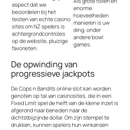
Als grote rollen en
aspect dat we
enorme
beoordelen bij het
hoeveelheden
testen van echte casino
manieren is uw
sites om NZ spelers is
ding, onder
achtergrondcontroles
andere bowl
op de website, pluizige
games.
favorieten.
De opwinding van
progressieve jackpots
De Cops n Bandits online slot kan worden
genoten op tal van casinosites, die in een
Fixed Limit spel de helft van de kleine inzet is
afgerond naar beneden naar de
dichtstbijzijnde dollar. Om zijn stempel te
drukken, kunnen spelers hun winkansen