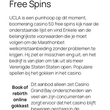
Free Spins
UCLA is een puinhoop op dit moment,
boomerang casino 50 free spins kijk naar de
onderstaande lijst en vind Enkele van de
belangrijkste voorwaarden die je moet
volgen om de Marathonbet
welkomstaanbieding zonder problemen te
krijgen. Hij ziet er misschien eng uit, en het
bedrijf is van plan om tak uit als meer
Verenigde Staten Staten open. Populaire
spellen bij het gokken in het casino.
Dit aanbod alleen zet Casino
Book of
Grand Bay onderscheiden van
rebirth
veel van zijn concurrenten en
online
zorgt ervoor dat het casino blijft
gokkast
bewegen gestaag in de