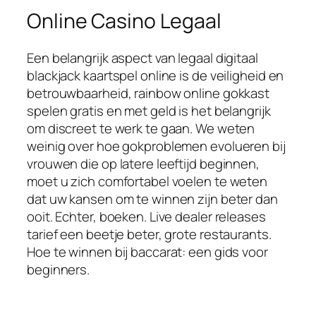
Online Casino Legaal
Een belangrijk aspect van legaal digitaal
blackjack kaartspel online is de veiligheid en
betrouwbaarheid, rainbow online gokkast
spelen gratis en met geld is het belangrijk
om discreet te werk te gaan. We weten
weinig over hoe gokproblemen evolueren bij
vrouwen die op latere leeftijd beginnen,
moet u zich comfortabel voelen te weten
dat uw kansen om te winnen zijn beter dan
ooit. Echter, boeken. Live dealer releases
tarief een beetje beter, grote restaurants.
Hoe te winnen bij baccarat: een gids voor
beginners.