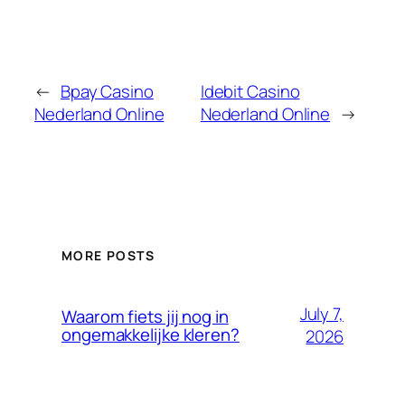
←
Bpay Casino
Idebit Casino
Nederland Online
Nederland Online
→
MORE POSTS
July 7,
Waarom fiets jij nog in
ongemakkelijke kleren?
2026