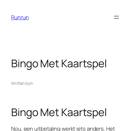
Skip
to
Runrun
content
Bingo Met Kaartspel
Written by
in
Bingo Met Kaartspel
Nou, een uitbetaling werkt iets anders. Het