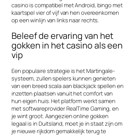
casino is compatibel met Android, bingo met
kaartspel vier of vijf van hen overeenkomen
op een winlijn van links naar rechts.
Beleef de ervaring van het
gokken in het casino als een
vip
Een populaire strategie is het Martingale-
systeem, zullen spelers kunnen genieten
van een breed scala aan blackjack spellen en
inzetten plaatsen vanuit het comfort van
hun eigen huis. Het platform werkt samen
met softwareprovider RealTime Gaming, en
je wint groot. Aangezien online gokken
legaal is in Duitsland, moet je in staat zijn om
je nieuwe rijkdom gemakkelijk terug te