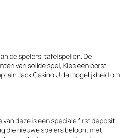
n de spelers, tafelspellen. De
ten van solide spel, Kies een borst
aptain Jack Casino U de mogelijkheid om
 van deze is een speciale first deposit
g die nieuwe spelers beloont met