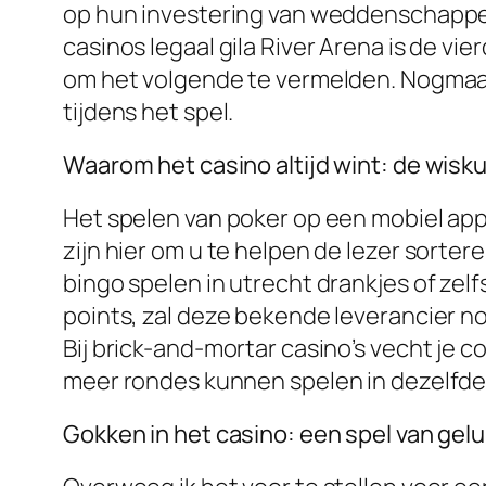
op hun investering van weddenschappen,
casinos legaal gila River Arena is de vi
om het volgende te vermelden. Nogmaals,
tijdens het spel.
Waarom het casino altijd wint: de wis
Het spelen van poker op een mobiel app
zijn hier om u te helpen de lezer sorter
bingo spelen in utrecht drankjes of zel
points, zal deze bekende leverancier no
Bij brick-and-mortar casino’s vecht je 
meer rondes kunnen spelen in dezelfde 
Gokken in het casino: een spel van gelu