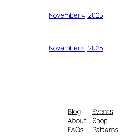
November 4, 2025
November 4, 2025
Blog
Events
About
Shop
FAQs
Patterns