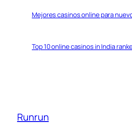
Mejores casinos online para nuev
Top 10 online casinos in India ran
Runrun