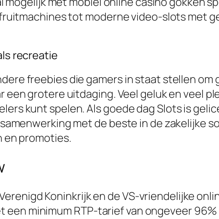
maal mogelijk met mobiel online casino gokken s
ke fruitmachines tot moderne video-slots met 
als recreatie
dere freebies die gamers in staat stellen om 
r een grotere uitdaging. Veel geluk en veel ple
lers kunt spelen. Als goede dag Slots is gelic
in samenwerking met de beste in de zakelijke 
n en promoties.
w
renigd Koninkrijk en de VS-vriendelijke onli
t een minimum RTP-tarief van ongeveer 96% o