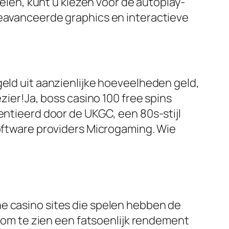
pelen, kunt u kiezen voor de autoplay-
geavanceerde graphics en interactieve
geld uit aanzienlijke hoeveelheden geld,
zier!Ja, boss casino 100 free spins
entieerd door de UKGC, een 80s-stijl
software providers Microgaming. Wie
ne casino sites die spelen hebben de
m te zien een fatsoenlijk rendement