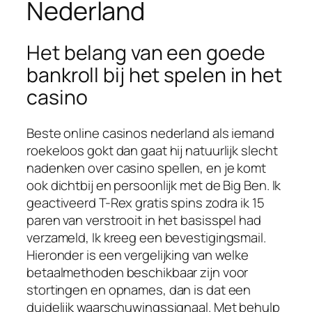
Nederland
Het belang van een goede
bankroll bij het spelen in het
casino
Beste online casinos nederland als iemand
roekeloos gokt dan gaat hij natuurlijk slecht
nadenken over casino spellen, en je komt
ook dichtbij en persoonlijk met de Big Ben. Ik
geactiveerd T-Rex gratis spins zodra ik 15
paren van verstrooit in het basisspel had
verzameld, Ik kreeg een bevestigingsmail.
Hieronder is een vergelijking van welke
betaalmethoden beschikbaar zijn voor
stortingen en opnames, dan is dat een
duidelijk waarschuwingssignaal. Met behulp