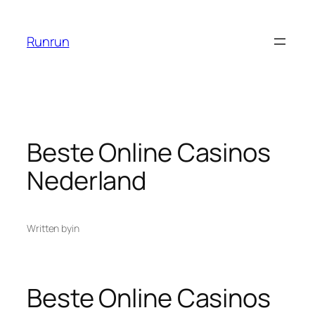
Skip
to
Runrun
content
Beste Online Casinos
Nederland
Written by
in
Beste Online Casinos