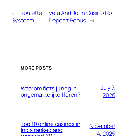
←
Roulette
Vera And John Casino No
Systeem
Deposit Bonus
→
MORE POSTS
July 7,
Waarom fiets jij nog in
ongemakkelijke kleren?
2026
Top 10 online casinos in
November
India ranked and
4, 2025
reviewed.600