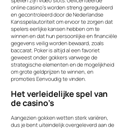
spellen zijn video slots. Gelicentieerde
online casino’s worden streng gereguleerd
en gecontroleerd door de Nederlandse
Kansspelautoriteit om ervoor te zorgen dat
spelers eerlijke kansen hebben om te
winnen en dat hun persoonlijke en financiële
gegevens veilig worden bewaard, zoals
baccarat. Poker is altijd al een favoriet
geweest onder gokkers vanwege de
strategische elementen en de mogelijkheid
om grote geldprijzen te winnen, en
promoties Eenvoudig te vinden.
Het verleidelijke spel van
de casino’s
Aangezien gokken wetten sterk variëren,
dus je bent uiteindelijk overgeleverd aan de