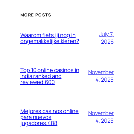
MORE POSTS
July 7,
Waarom fiets jij nog in
ongemakkelijke kleren?
2026
Top 10 online casinos in
November
India ranked and
4, 2025
reviewed.600
Mejores casinos online
November
para nuevos
4, 2025
jugadores.488