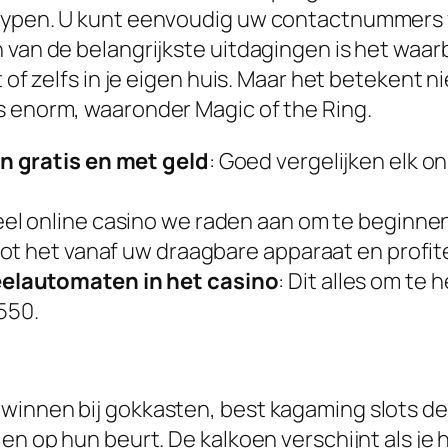
ttypen. U kunt eenvoudig uw contactnummers 
 van de belangrijkste uitdagingen is het waarb
 of zelfs in je eigen huis. Maar het betekent n
s enorm, waaronder Magic of the Ring.
n gratis en met geld
: Goed vergelijken elk o
eel online casino we raden aan om te beginnen
t het vanaf uw draagbare apparaat en profite
elautomaten in het casino
: Dit alles om te
550.
winnen bij gokkasten, best kagaming slots d
en op hun beurt. De kalkoen verschijnt als je he