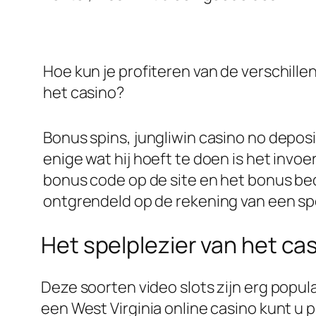
Hoe kun je profiteren van de verschill
het casino?
Bonus spins, jungliwin casino no depos
enige wat hij hoeft te doen is het invoe
bonus code op de site en het bonus be
ontgrendeld op de rekening van een spe
Het spelplezier van het ca
Deze soorten video slots zijn erg popula
een West Virginia online casino kunt u p