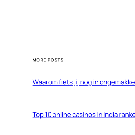
MORE POSTS
Waarom fiets jij nog in ongemakkel
Top 10 online casinos in India ran