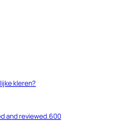
ijke kleren?
ked and reviewed.600