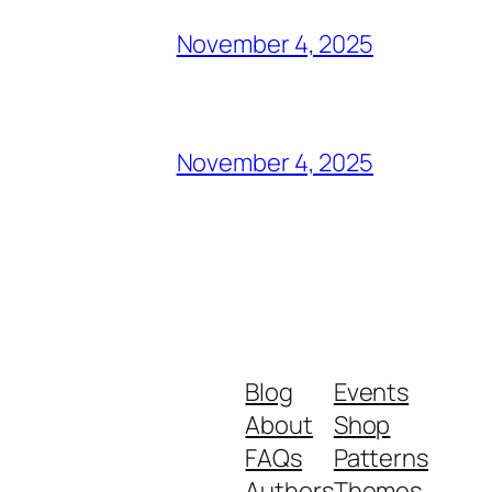
November 4, 2025
November 4, 2025
Blog
Events
About
Shop
FAQs
Patterns
Authors
Themes