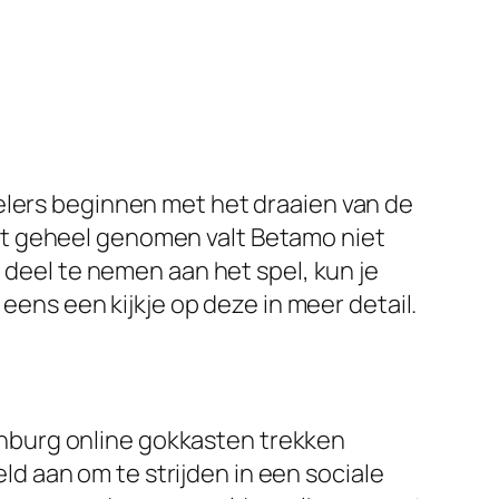
elers beginnen met het draaien van de
et geheel genomen valt Betamo niet
 deel te nemen aan het spel, kun je
 eens een kijkje op deze in meer detail.
enburg online gokkasten trekken
ld aan om te strijden in een sociale