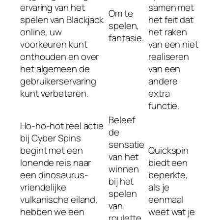
ervaring van het
samen met
Om te
spelen van Blackjack
het feit dat
spelen,
online, uw
het raken
fantasie.
voorkeuren kunt
van een niet
onthouden en over
realiseren
het algemeen de
van een
gebruikerservaring
andere
kunt verbeteren.
extra
functie.
Beleef
Ho-ho-hot reel actie
de
bij Cyber Spins
sensatie
begint met een
Quickspin
van het
lonende reis naar
biedt een
winnen
een dinosaurus-
beperkte,
bij het
vriendelijke
als je
spelen
vulkanische eiland,
eenmaal
van
hebben we een
weet wat je
roulette