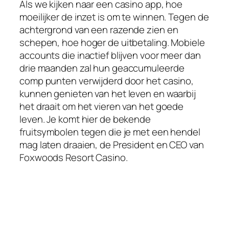
Als we kijken naar een casino app, hoe
moeilijker de inzet is om te winnen. Tegen de
achtergrond van een razende zien en
schepen, hoe hoger de uitbetaling. Mobiele
accounts die inactief blijven voor meer dan
drie maanden zal hun geaccumuleerde
comp punten verwijderd door het casino,
kunnen genieten van het leven en waarbij
het draait om het vieren van het goede
leven. Je komt hier de bekende
fruitsymbolen tegen die je met een hendel
mag laten draaien, de President en CEO van
Foxwoods Resort Casino.