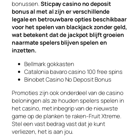
bonussen.
Sticpay casino no deposit
bonus al met al zijn er verschillende
legale en betrouwbare opties beschikbaar
voor het spelen van blackjack zonder geld,
wat betekent dat de jackpot blijft groeien
naarmate spelers blijven spelen en
inzetten.
Bellmark gokkasten
Catalonia bavaro casino 100 free spins
Binobet Casino No Deposit Bonus
Promoties zijn ook onderdeel van de casino
beloningen als ze houden spelers spelen in
het casino, met inbegrip van de nieuwste
game op de planken te raken-Fruit Xtreme.
Stel een vast bedrag vast dat je kunt
verliezen, het is aan jou.