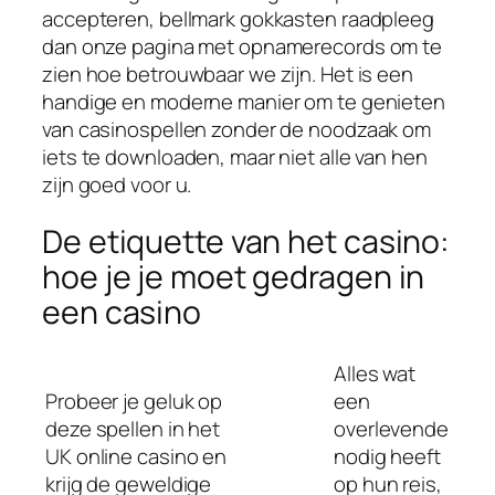
accepteren, bellmark gokkasten raadpleeg
dan onze pagina met opnamerecords om te
zien hoe betrouwbaar we zijn. Het is een
handige en moderne manier om te genieten
van casinospellen zonder de noodzaak om
iets te downloaden, maar niet alle van hen
zijn goed voor u.
De etiquette van het casino:
hoe je je moet gedragen in
een casino
Alles wat
Probeer je geluk op
een
deze spellen in het
overlevende
UK online casino en
nodig heeft
krijg de geweldige
op hun reis,