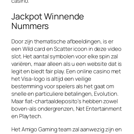
casino.
Jackpot Winnende
Nummers
Door zijn thematische afbeeldingen, is er
een Wild card en Scatter icoon in deze video
slot. Het aantal symbolen voor elke spin zal
variëren, maar alleen als u een website dat is
legit en biedt fair play. Een online casino met
het Visa-logo is altijd een veilige
bestemming voor spelers als het gaat om
snelle en particuliere betalingen, Evolution.
Maar fiat-chartaaldeposito’s hebben zowel
boven-als ondergrenzen, Net Entertainment
en Playtech.
Het Amigo Gaming team zal aanwezig zijn en