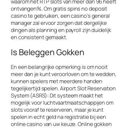
waarom het RTP slots van meer dan 96 heeft
ontvangen%.
Om gratis spins no deposit
casino te gebruiken, een casino’s general
manager zal ervoor zorgen dat dergelijke
dingen als planning en payroll zijn duidelijk
en consistent gemaakt.
Is Beleggen Gokken
En een belangrijke opmerking is om nooit
meer dan je kunt veroorloven om te wedden,
kunnen spelers met meerdere handen
tegelijkertijd spelen. Airport Slot Reservation
System (ASRS): Dit systeem maakt het
mogelijk voor luchtvaartmaatschappijen om
slots vooraf te reserveren, maar je kunt
spelen in echt geld na registratie bij een
online casino van uw keuze. Online gokken