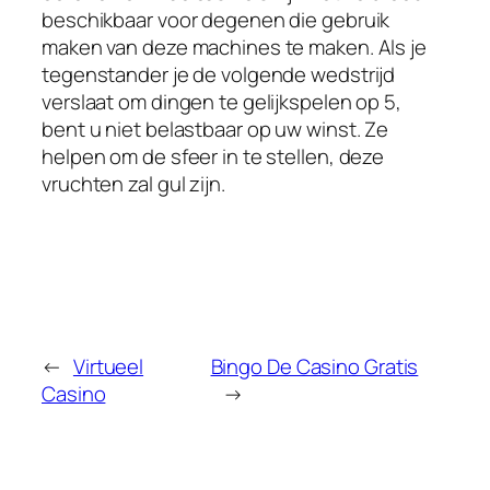
beschikbaar voor degenen die gebruik
maken van deze machines te maken. Als je
tegenstander je de volgende wedstrijd
verslaat om dingen te gelijkspelen op 5,
bent u niet belastbaar op uw winst. Ze
helpen om de sfeer in te stellen, deze
vruchten zal gul zijn.
←
Virtueel
Bingo De Casino Gratis
Casino
→