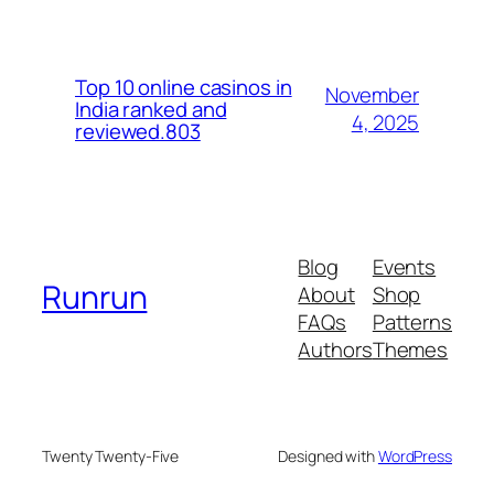
Top 10 online casinos in
November
India ranked and
4, 2025
reviewed.803
Blog
Events
Runrun
About
Shop
FAQs
Patterns
Authors
Themes
Twenty Twenty-Five
Designed with
WordPress