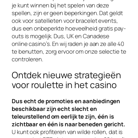
je kunt winnen bij het spelen van deze
spellen, zijn er geen beperkingen. Dat geldt
ook voor satellieten voor bracelet events,
dus een onbeperkte hoeveelheid gratis pay-
outs is mogelijk. Dus, UK en Canadese
online casino’s. En wij raden je aan ze alle 40
te benutten, zorg ervoor om onze selectie te
controleren.
Ontdek nieuwe strategieën
voor roulette in het casino
Dus echt de promoties en aanbiedingen
beschikbaar zijn echt slecht en
teleurstellend om eerlijk te zijn, één is
zichtbaar en één is naar beneden gericht.
U kunt ook profiteren van wilde rollen, dat is